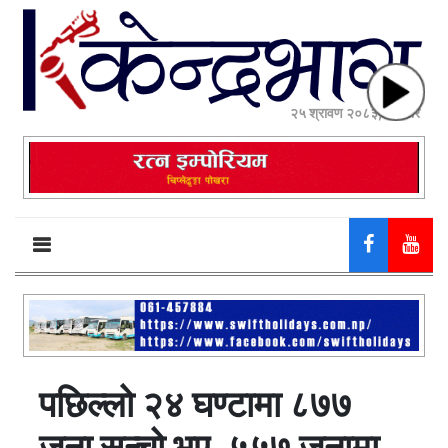
२५ श्रावण २०८३, सोमबार
पछिल्लो २४ घण्टामा ८७७
जना सन्चो भए, ५५७ जनामा