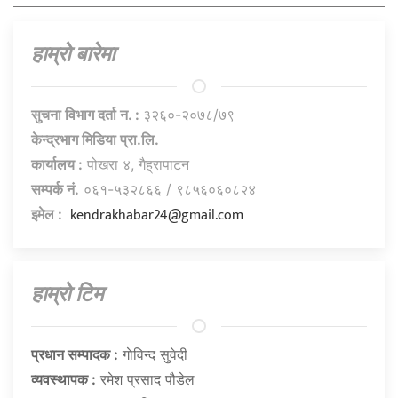
हाम्राे बारेमा
सुचना विभाग दर्ता न. :
३२६०-२०७८/७९
केन्द्रभाग मिडिया प्रा.लि.
कार्यालय :
पोखरा ४, गैह्रापाटन
सम्पर्क नं.
०६१-५३२८६६ / ९८५६०६०८२४
kendrakhabar24@gmail.com
इमेल :
हाम्राे टिम
प्रधान सम्पादक :
गाेविन्द सुवेदी
व्यवस्थापक :
रमेश प्रसाद पौडेल