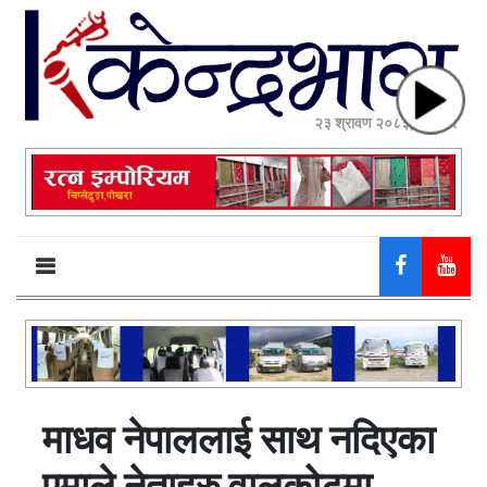
२३ श्रावण २०८३, शनिबार
माधव नेपाललाई साथ नदिएका
एमाले नेताहरु वालकोटमा