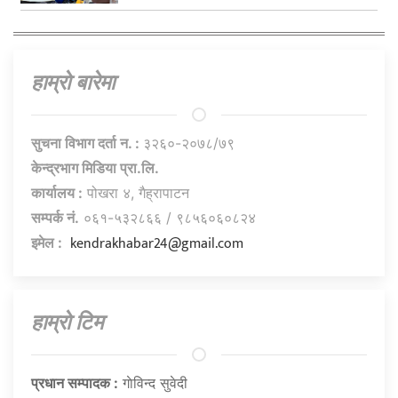
हाम्राे बारेमा
सुचना विभाग दर्ता न. :
३२६०-२०७८/७९
केन्द्रभाग मिडिया प्रा.लि.
कार्यालय :
पोखरा ४, गैह्रापाटन
सम्पर्क नं.
०६१-५३२८६६ / ९८५६०६०८२४
kendrakhabar24@gmail.com
इमेल :
हाम्राे टिम
प्रधान सम्पादक :
गाेविन्द सुवेदी