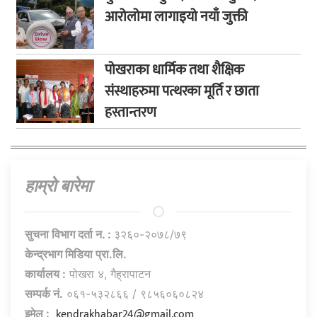
आरोलोमा लागाइयो नयाँ जुक्ती
पोखराका धार्मिक तथा शैक्षिक
संस्थाहरुमा पत्थरका मूर्ति र छाता
हस्तान्तरण
हाम्राे बारेमा
सुचना विभाग दर्ता न. :
३२६०-२०७८/७९
केन्द्रभाग मिडिया प्रा.लि.
कार्यालय :
पोखरा ४, गैह्रापाटन
सम्पर्क नं.
०६१-५३२८६६ / ९८५६०६०८२४
kendrakhabar24@gmail.com
इमेल :