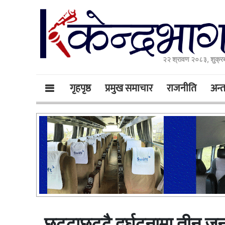
२२ श्रावण २०८३, शुक्र
गृहपृष्ठ
प्रमुख समाचार
राजनीति
अन्तर
छुट्टाछुट्टै दुर्घटनामा तीन जन