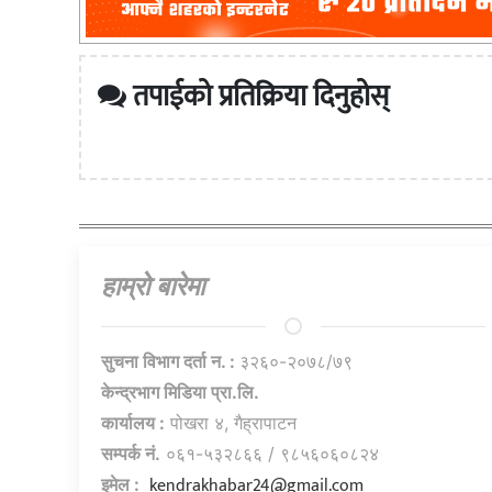
तपाईको प्रतिक्रिया दिनुहोस्
हाम्राे बारेमा
सुचना विभाग दर्ता न. :
३२६०-२०७८/७९
केन्द्रभाग मिडिया प्रा.लि.
कार्यालय :
पोखरा ४, गैह्रापाटन
सम्पर्क नं.
०६१-५३२८६६ / ९८५६०६०८२४
kendrakhabar24@gmail.com
इमेल :