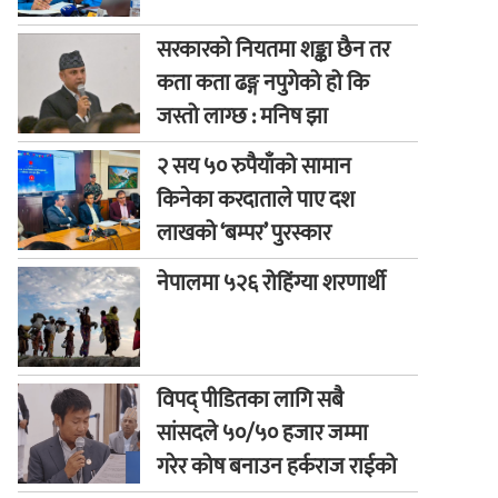
सरकारको नियतमा शङ्का छैन तर
कता कता ढङ्ग नपुगेको हो कि
जस्तो लाग्छ : मनिष झा
२ सय ५० रुपैयाँको सामान
किनेका करदाताले पाए दश
लाखको ‘बम्पर’ पुरस्कार
नेपालमा ५२६ रोहिंग्या शरणार्थी
विपद् पीडितका लागि सबै
सांसदले ५०/५० हजार जम्मा
गरेर कोष बनाउन हर्कराज राईको