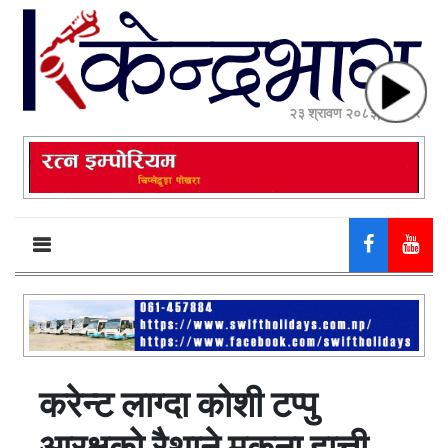
२३ श्रावण २०८३, शनिबार
करेन्ट लाग्दा कोशी टप्पु
आरक्षको रैथाने मकुना हात्ती