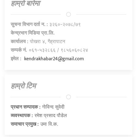
हाम्राे बारेमा
सुचना विभाग दर्ता न. :
३२६०-२०७८/७९
केन्द्रभाग मिडिया प्रा.लि.
कार्यालय :
पोखरा ४, गैह्रापाटन
सम्पर्क नं.
०६१-५३२८६६ / ९८५६०६०८२४
kendrakhabar24@gmail.com
इमेल :
हाम्राे टिम
प्रधान सम्पादक :
गाेविन्द सुवेदी
व्यवस्थापक :
रमेश प्रसाद पौडेल
समाचार प्रमुख :
उमा वि.क.