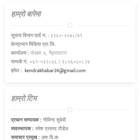
हाम्राे बारेमा
सुचना विभाग दर्ता न. :
३२६०-२०७८/७९
केन्द्रभाग मिडिया प्रा.लि.
कार्यालय :
पोखरा ४, गैह्रापाटन
सम्पर्क नं.
०६१-५३२८६६ / ९८५६०६०८२४
kendrakhabar24@gmail.com
इमेल :
हाम्राे टिम
प्रधान सम्पादक :
गाेविन्द सुवेदी
व्यवस्थापक :
रमेश प्रसाद पौडेल
समाचार प्रमुख :
उमा वि.क.