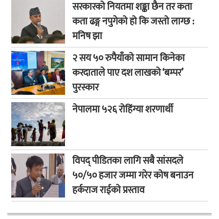
सरकारको नियतमा शङ्का छैन तर कता
कता ढङ्ग नपुगेको हो कि जस्तो लाग्छ :
मनिष झा
२ सय ५० रुपैयाँको सामान किनेका
करदाताले पाए दश लाखको ‘बम्पर’
पुरस्कार
नेपालमा ५२६ रोहिंग्या शरणार्थी
विपद् पीडितका लागि सबै सांसदले
५०/५० हजार जम्मा गरेर कोष बनाउन
हर्कराज राईको प्रस्ताव