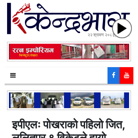
२२ श्रावण २०८३, शुक्रबार
इपीएलः पोखराको पहिलो जित,
ललितपुर ९ विकेटले हार्‍यो