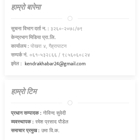
हाम्राे बारेमा
सुचना विभाग दर्ता न. :
३२६०-२०७८/७९
केन्द्रभाग मिडिया प्रा.लि.
कार्यालय :
पोखरा ४, गैह्रापाटन
सम्पर्क नं.
०६१-५३२८६६ / ९८५६०६०८२४
kendrakhabar24@gmail.com
इमेल :
हाम्राे टिम
प्रधान सम्पादक :
गाेविन्द सुवेदी
व्यवस्थापक :
रमेश प्रसाद पौडेल
समाचार प्रमुख :
उमा वि.क.