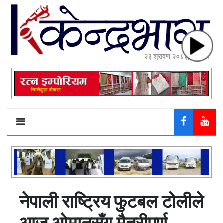
२३ श्रावण २०८३, शनिबार
नेपाली राष्ट्रिय फुटबल टोलीले
आज ओमानसँग मैत्रीपूर्ण