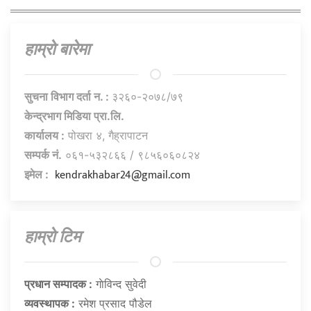
हाम्राे बारेमा
सुचना विभाग दर्ता न. :
३२६०-२०७८/७९
केन्द्रभाग मिडिया प्रा.लि.
कार्यालय :
पोखरा ४, गैह्रापाटन
सम्पर्क नं.
०६१-५३२८६६ / ९८५६०६०८२४
kendrakhabar24@gmail.com
इमेल :
हाम्राे टिम
प्रधान सम्पादक :
गाेविन्द सुवेदी
व्यवस्थापक :
रमेश प्रसाद पौडेल