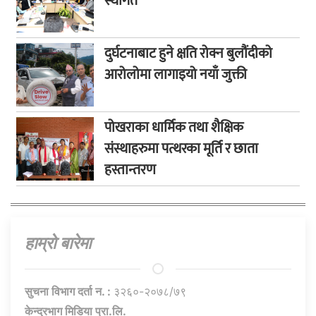
स्थगित
दुर्घटनाबाट हुने क्षति रोक्न बुलौंदीको
आरोलोमा लागाइयो नयाँ जुक्ती
पोखराका धार्मिक तथा शैक्षिक
संस्थाहरुमा पत्थरका मूर्ति र छाता
हस्तान्तरण
हाम्राे बारेमा
सुचना विभाग दर्ता न. :
३२६०-२०७८/७९
केन्द्रभाग मिडिया प्रा.लि.