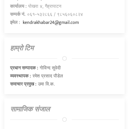
कार्यालय :
पोखरा ४, गैह्रापाटन
सम्पर्क नं.
०६१-५३२८६६ / ९८५६०६०८२४
kendrakhabar24@gmail.com
इमेल :
हाम्राे टिम
प्रधान सम्पादक :
गाेविन्द सुवेदी
व्यवस्थापक :
रमेश प्रसाद पौडेल
समाचार प्रमुख :
उमा वि.क.
सामाजिक संजाल