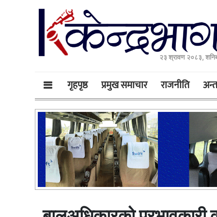
२३ श्रावण २०८३, शनिब
गृहपृष्ठ
प्रमुख समाचार
राजनीति
अन्तर
बालअधिकारको प्रभावकारी कार्या