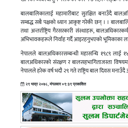
बालबालिकालाई महामारीबाट सुरक्षित बनाउँदै बालअ
सम्बद्ध सबै पक्षको ध्यान आकृष्ट गरेकी छन् । । बालबालि
तथा अन्तर्राष्ट्रिय गैरसरकारी संस्थाहरू, बालअधिकारक
अभिभावकहरूले निर्वाह गर्दै आइरहनुभएको भूमिकाका लागि
नेपालले बालअधिकारसम्बन्धी महासन्धि १९८९ लाई १४
बालअधिकारको संरक्षण र बालसहभागिताजस्ता विषयमा आफ्न
नेपालले हरेक वर्ष भदौ २९ गते राष्ट्रिय बाल दिवस मनाउँ
२९ भाद्र २०७८, मंगलवार ०९:३९ प्रकाशित