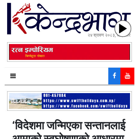
२४ श्रावण २०८३, आईतवार
‘विदेशमा जन्मिएका सन्तानलाई
आमाको स्वघोषणाको आधारमा