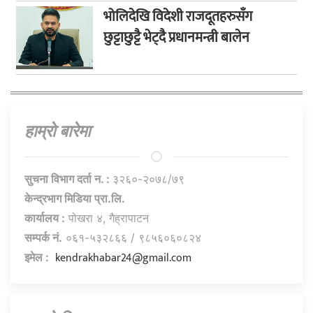
भोलिदेखि विदेशी राजदूतहरुसँग
छुट्टाछुट्टै भेट्दै प्रधानमन्त्री बालेन
हाम्राे बारेमा
सुचना विभाग दर्ता न. :
३२६०-२०७८/७९
केन्द्रभाग मिडिया प्रा.लि.
कार्यालय :
पोखरा ४, गैह्रापाटन
सम्पर्क नं.
०६१-५३२८६६ / ९८५६०६०८२४
kendrakhabar24@gmail.com
इमेल :