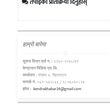
तपाईको प्रतिक्रिया दिनुहोस्
हाम्राे बारेमा
सुचना विभाग दर्ता न. :
३२६०-२०७८/७९
केन्द्रभाग मिडिया प्रा.लि.
कार्यालय :
पोखरा ४, गैह्रापाटन
सम्पर्क नं.
०६१-५३२८६६ / ९८५६०६०८२४
kendrakhabar24@gmail.com
इमेल :