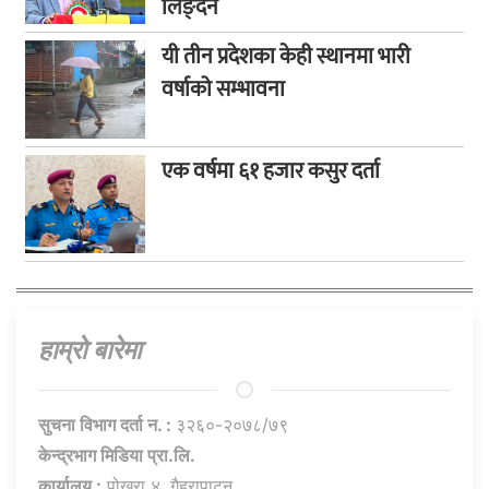
लिङ्देन
यी तीन प्रदेशका केही स्थानमा भारी
वर्षाको सम्भावना
एक वर्षमा ६१ हजार कसुर दर्ता
हाम्राे बारेमा
सुचना विभाग दर्ता न. :
३२६०-२०७८/७९
केन्द्रभाग मिडिया प्रा.लि.
कार्यालय :
पोखरा ४, गैह्रापाटन