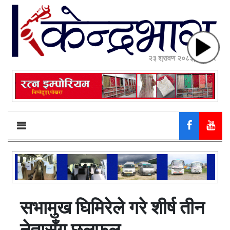
२३ श्रावण २०८३, शनिबार
सभामुख घिमिरेले गरे शीर्ष तीन
नेतासँग छलफल