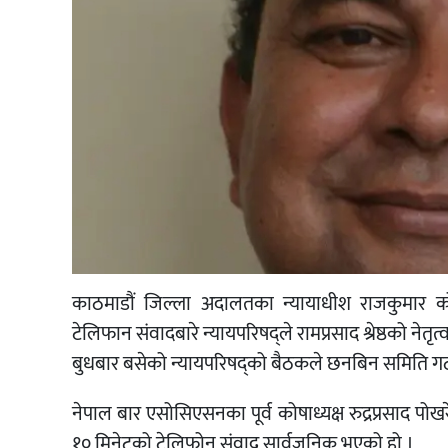
काठमाडौं जिल्ला अदालतका न्यायाधीश राजकुमार कोइ
टेलिफान संवादबारे न्यायपरिषद्‍ले रामप्रसाद श्रेष्ठको न
बुधबार बसेको न्यायपरिषद्‍को बैठकले छनबिन समिति गठन 
नेपाल बार एसोसिएसनका पूर्व कोषाध्यक्ष रुद्रप्रसाद 
१० मिनेटको टेलिफोन संवाद सार्वजनिक भएको हो ।