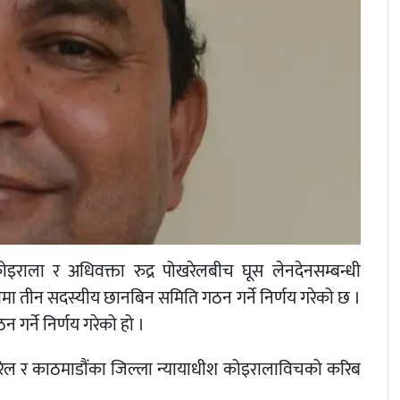
राला र अधिवक्ता रुद्र पोखरेलबीच घूस लेनदेनसम्बन्धी
ेतृत्वमा तीन सदस्यीय छानबिन समिति गठन गर्ने निर्णय गरेको छ ।
गर्ने निर्णय गरेको हो ।
पोखरेल र काठमाडौंका जिल्ला न्यायाधीश कोइरालाविचको करिब