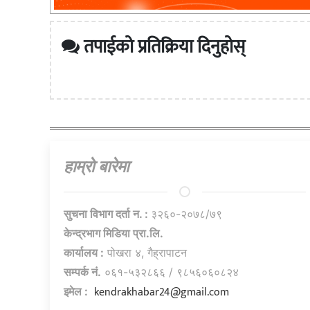
तपाईको प्रतिक्रिया दिनुहोस्
हाम्राे बारेमा
सुचना विभाग दर्ता न. :
३२६०-२०७८/७९
केन्द्रभाग मिडिया प्रा.लि.
कार्यालय :
पोखरा ४, गैह्रापाटन
सम्पर्क नं.
०६१-५३२८६६ / ९८५६०६०८२४
kendrakhabar24@gmail.com
इमेल :