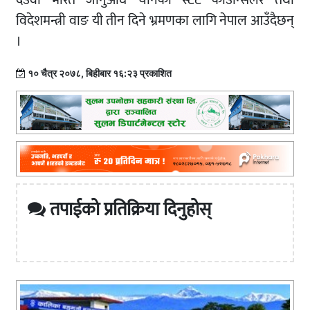
देउवा भारत जानुअघि चीनका स्टेट काउन्सिलर तथा
विदेशमन्त्री वाङ यी तीन दिने भ्रमणका लागि नेपाल आउँदैछन्
।
१० चैत्र २०७८, बिहीबार १६:२३ प्रकाशित
तपाईको प्रतिक्रिया दिनुहोस्