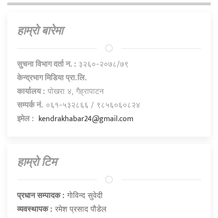
हाम्राे बारेमा
सुचना विभाग दर्ता न. :
३२६०-२०७८/७९
केन्द्रभाग मिडिया प्रा.लि.
कार्यालय :
पोखरा ४, गैह्रापाटन
सम्पर्क नं.
०६१-५३२८६६ / ९८५६०६०८२४
kendrakhabar24@gmail.com
इमेल :
हाम्राे टिम
प्रधान सम्पादक :
गाेविन्द सुवेदी
व्यवस्थापक :
रमेश प्रसाद पौडेल