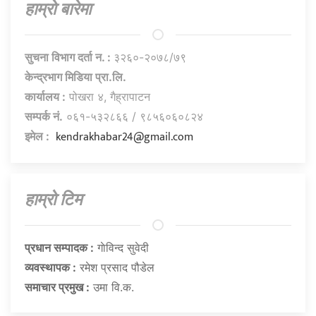
हाम्राे बारेमा
सुचना विभाग दर्ता न. :
३२६०-२०७८/७९
केन्द्रभाग मिडिया प्रा.लि.
कार्यालय :
पोखरा ४, गैह्रापाटन
सम्पर्क नं.
०६१-५३२८६६ / ९८५६०६०८२४
kendrakhabar24@gmail.com
इमेल :
हाम्राे टिम
प्रधान सम्पादक :
गाेविन्द सुवेदी
व्यवस्थापक :
रमेश प्रसाद पौडेल
समाचार प्रमुख :
उमा वि.क.