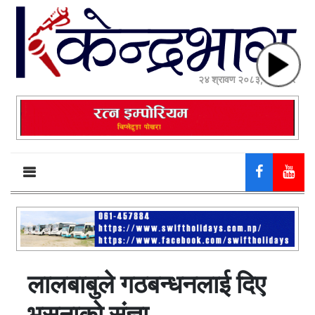
२४ श्रावण २०८३, आईतवार
लालबाबुले गठबन्धनलाई दिए
भुसुनाको संज्ञा