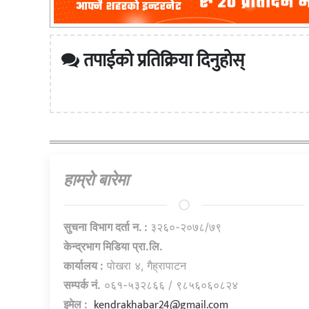
तपाईको प्रतिक्रिया दिनुहोस्
हाम्राे बारेमा
सुचना विभाग दर्ता न. :
३२६०-२०७८/७९
केन्द्रभाग मिडिया प्रा.लि.
कार्यालय :
पोखरा ४, गैह्रापाटन
सम्पर्क नं.
०६१-५३२८६६ / ९८५६०६०८२४
kendrakhabar24@gmail.com
इमेल :