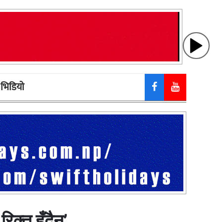
भिडियाे
क्त हुँदैन’