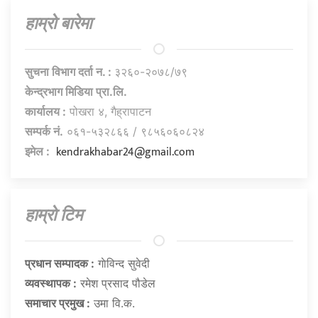
हाम्राे बारेमा
सुचना विभाग दर्ता न. :
३२६०-२०७८/७९
केन्द्रभाग मिडिया प्रा.लि.
कार्यालय :
पोखरा ४, गैह्रापाटन
सम्पर्क नं.
०६१-५३२८६६ / ९८५६०६०८२४
kendrakhabar24@gmail.com
इमेल :
हाम्राे टिम
प्रधान सम्पादक :
गाेविन्द सुवेदी
व्यवस्थापक :
रमेश प्रसाद पौडेल
समाचार प्रमुख :
उमा वि.क.