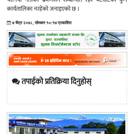
चीनियाँ नेताको भ्रमणसँग सम्बन्धित रहेर भेटघाटको कुनै
कार्यतालिका नरहेको जनाइएको छ ।
७ चैत्र २०७८, सोमबार १०:१७ प्रकाशित
तपाईको प्रतिक्रिया दिनुहोस्