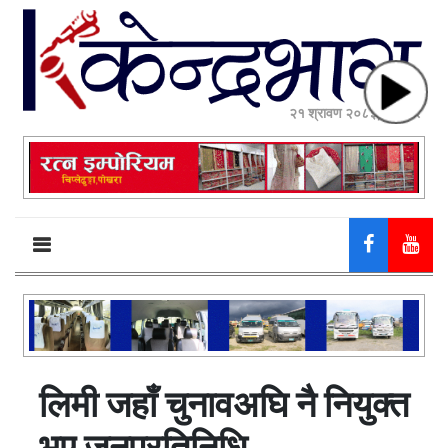
२१ श्रावण २०८३, बिहीबार
लिमी जहाँ चुनावअघि नै नियुक्त
भए जनप्रतिनिधि