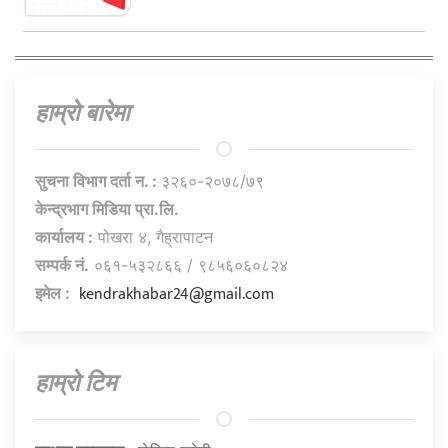
हाम्राे बारेमा
सुचना विभाग दर्ता न. :
३२६०-२०७८/७९
केन्द्रभाग मिडिया प्रा.लि.
कार्यालय :
पोखरा ४, गैह्रापाटन
सम्पर्क नं.
०६१-५३२८६६ / ९८५६०६०८२४
kendrakhabar24@gmail.com
इमेल :
हाम्राे टिम