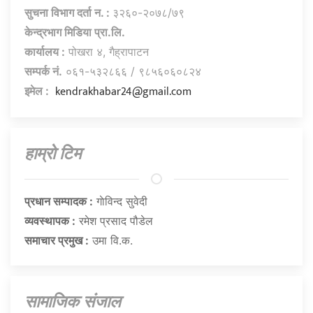
सुचना विभाग दर्ता न. :
३२६०-२०७८/७९
केन्द्रभाग मिडिया प्रा.लि.
कार्यालय :
पोखरा ४, गैह्रापाटन
सम्पर्क नं.
०६१-५३२८६६ / ९८५६०६०८२४
kendrakhabar24@gmail.com
इमेल :
हाम्राे टिम
प्रधान सम्पादक :
गाेविन्द सुवेदी
व्यवस्थापक :
रमेश प्रसाद पौडेल
समाचार प्रमुख :
उमा वि.क.
सामाजिक संजाल