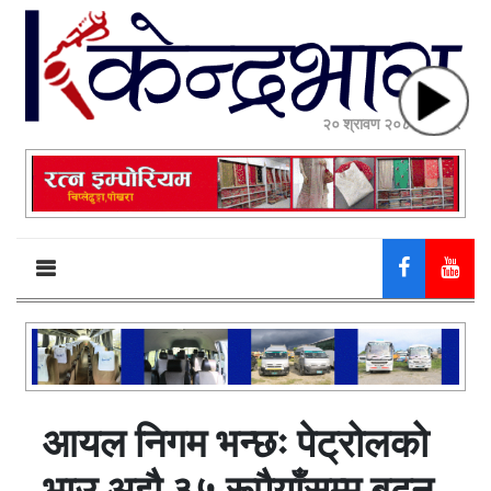
२० श्रावण २०८३, बुधबार
आयल निगम भन्छः पेट्रोलको
भाउ अझै ३५ रूपैयाँसम्म बढ्न