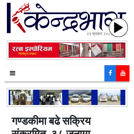
२३ श्रावण २०८३, शनिबार
गण्डकीमा बढे सक्रिय
संक्रमित, ३८ जनामा