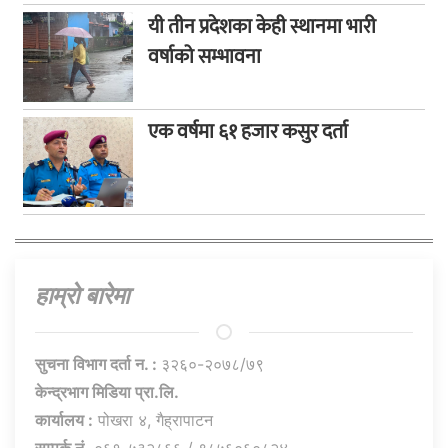
यी तीन प्रदेशका केही स्थानमा भारी
वर्षाको सम्भावना
एक वर्षमा ६१ हजार कसुर दर्ता
हाम्राे बारेमा
सुचना विभाग दर्ता न. :
३२६०-२०७८/७९
केन्द्रभाग मिडिया प्रा.लि.
कार्यालय :
पोखरा ४, गैह्रापाटन
सम्पर्क नं.
०६१-५३२८६६ / ९८५६०६०८२४