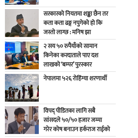
सरकारको नियतमा शङ्का छैन तर
कता कता ढङ्ग नपुगेको हो कि
जस्तो लाग्छ : मनिष झा
२ सय ५० रुपैयाँको सामान
किनेका करदाताले पाए दश
लाखको ‘बम्पर’ पुरस्कार
नेपालमा ५२६ रोहिंग्या शरणार्थी
विपद् पीडितका लागि सबै
सांसदले ५०/५० हजार जम्मा
गरेर कोष बनाउन हर्कराज राईको