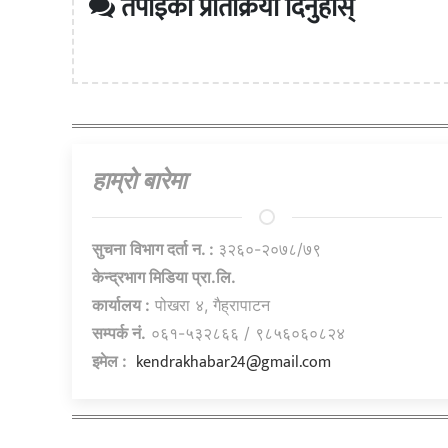
तपाईको प्रतिक्रिया दिनुहोस्
हाम्राे बारेमा
सुचना विभाग दर्ता न. :
३२६०-२०७८/७९
केन्द्रभाग मिडिया प्रा.लि.
कार्यालय :
पोखरा ४, गैह्रापाटन
सम्पर्क नं.
०६१-५३२८६६ / ९८५६०६०८२४
kendrakhabar24@gmail.com
इमेल :