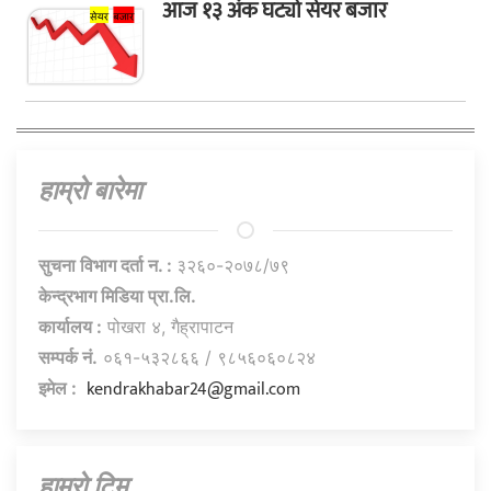
आज १३ अंक घट्यो सेयर बजार
हाम्राे बारेमा
सुचना विभाग दर्ता न. :
३२६०-२०७८/७९
केन्द्रभाग मिडिया प्रा.लि.
कार्यालय :
पोखरा ४, गैह्रापाटन
सम्पर्क नं.
०६१-५३२८६६ / ९८५६०६०८२४
kendrakhabar24@gmail.com
इमेल :
हाम्राे टिम