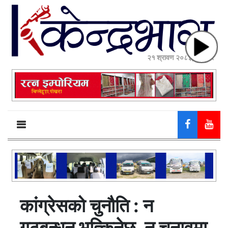
२१ श्रावण २०८३, बिहीबार
कांग्रेसको चुनौति : न
गठबन्धन भत्किनेछ, न चुनावमा