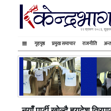
२२ श्रावण २०८३, शुक्र
गृहपृष्ठ
प्रमुख समाचार
राजनीति
अन्तर
नयाँ पार्टी खोल्दै हृयदेश त्रि