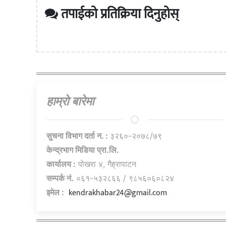
तपाईको प्रतिक्रिया दिनुहोस्
हाम्राे बारेमा
सुचना विभाग दर्ता न. :
३२६०-२०७८/७९
केन्द्रभाग मिडिया प्रा.लि.
कार्यालय :
पोखरा ४, गैह्रापाटन
सम्पर्क नं.
०६१-५३२८६६ / ९८५६०६०८२४
kendrakhabar24@gmail.com
इमेल :