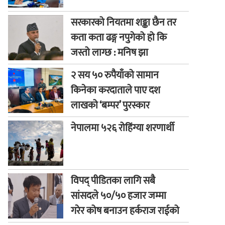
सरकारको नियतमा शङ्का छैन तर
कता कता ढङ्ग नपुगेको हो कि
जस्तो लाग्छ : मनिष झा
२ सय ५० रुपैयाँको सामान
किनेका करदाताले पाए दश
लाखको ‘बम्पर’ पुरस्कार
नेपालमा ५२६ रोहिंग्या शरणार्थी
विपद् पीडितका लागि सबै
सांसदले ५०/५० हजार जम्मा
गरेर कोष बनाउन हर्कराज राईको