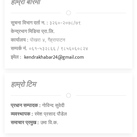
हाम्राे बारेमा
सुचना विभाग दर्ता न. :
३२६०-२०७८/७९
केन्द्रभाग मिडिया प्रा.लि.
कार्यालय :
पोखरा ४, गैह्रापाटन
सम्पर्क नं.
०६१-५३२८६६ / ९८५६०६०८२४
kendrakhabar24@gmail.com
इमेल :
हाम्राे टिम
प्रधान सम्पादक :
गाेविन्द सुवेदी
व्यवस्थापक :
रमेश प्रसाद पौडेल
समाचार प्रमुख :
उमा वि.क.