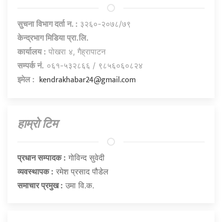
सुचना विभाग दर्ता न. :
३२६०-२०७८/७९
केन्द्रभाग मिडिया प्रा.लि.
कार्यालय :
पोखरा ४, गैह्रापाटन
सम्पर्क नं.
०६१-५३२८६६ / ९८५६०६०८२४
kendrakhabar24@gmail.com
इमेल :
हाम्राे टिम
प्रधान सम्पादक :
गाेविन्द सुवेदी
व्यवस्थापक :
रमेश प्रसाद पौडेल
समाचार प्रमुख :
उमा वि.क.