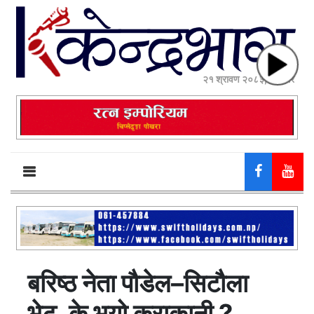
२१ श्रावण २०८३, बिहीबार
बरिष्ठ नेता पौडेल–सिटौला
भेट, के भयो कुराकानी ?