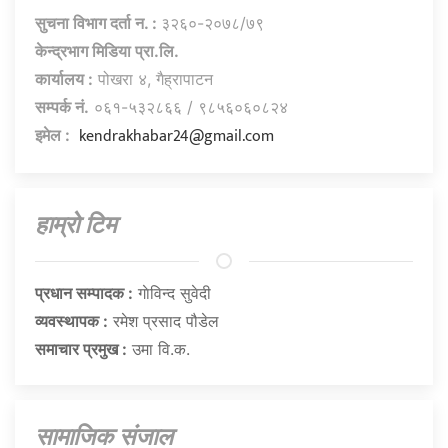
सुचना विभाग दर्ता न. :
३२६०-२०७८/७९
केन्द्रभाग मिडिया प्रा.लि.
कार्यालय :
पोखरा ४, गैह्रापाटन
सम्पर्क नं.
०६१-५३२८६६ / ९८५६०६०८२४
kendrakhabar24@gmail.com
इमेल :
हाम्राे टिम
प्रधान सम्पादक :
गाेविन्द सुवेदी
व्यवस्थापक :
रमेश प्रसाद पौडेल
समाचार प्रमुख :
उमा वि.क.
सामाजिक संजाल