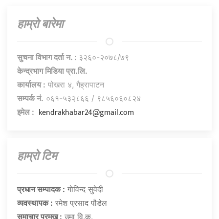
हाम्राे बारेमा
सुचना विभाग दर्ता न. :
३२६०-२०७८/७९
केन्द्रभाग मिडिया प्रा.लि.
कार्यालय :
पोखरा ४, गैह्रापाटन
सम्पर्क नं.
०६१-५३२८६६ / ९८५६०६०८२४
kendrakhabar24@gmail.com
इमेल :
हाम्राे टिम
प्रधान सम्पादक :
गाेविन्द सुवेदी
व्यवस्थापक :
रमेश प्रसाद पौडेल
समाचार प्रमुख :
उमा वि.क.