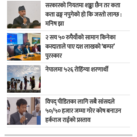
सरकारको नियतमा शङ्का छैन तर कता
कता ढङ्ग नपुगेको हो कि जस्तो लाग्छ :
मनिष झा
२ सय ५० रुपैयाँको सामान किनेका
करदाताले पाए दश लाखको ‘बम्पर’
पुरस्कार
नेपालमा ५२६ रोहिंग्या शरणार्थी
विपद् पीडितका लागि सबै सांसदले
५०/५० हजार जम्मा गरेर कोष बनाउन
हर्कराज राईको प्रस्ताव