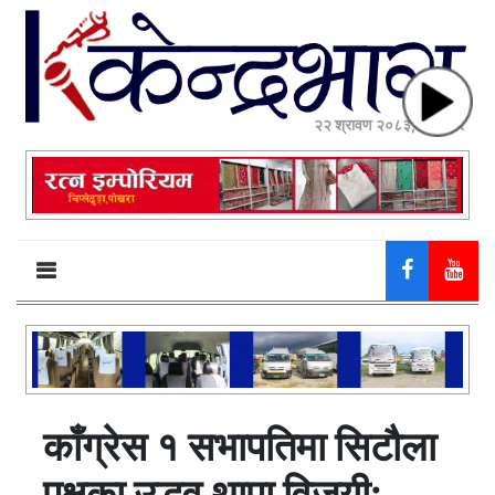
२२ श्रावण २०८३, शुक्रबार
काँग्रेस १ सभापतिमा सिटौला
पक्षका उद्धव थापा विजयी: