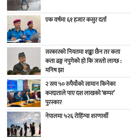
एक वर्षमा ६१ हजार कसुर दर्ता
सरकारको नियतमा शङ्का छैन तर कता
कता ढङ्ग नपुगेको हो कि जस्तो लाग्छ :
मनिष झा
२ सय ५० रुपैयाँको सामान किनेका
करदाताले पाए दश लाखको ‘बम्पर’
पुरस्कार
नेपालमा ५२६ रोहिंग्या शरणार्थी