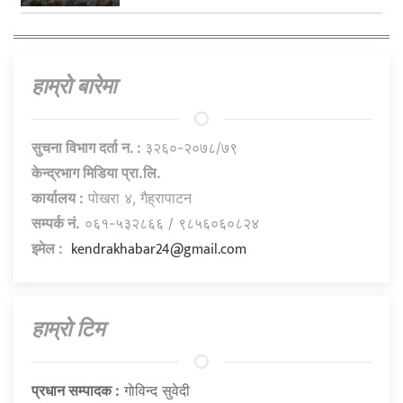
हाम्राे बारेमा
सुचना विभाग दर्ता न. :
३२६०-२०७८/७९
केन्द्रभाग मिडिया प्रा.लि.
कार्यालय :
पोखरा ४, गैह्रापाटन
सम्पर्क नं.
०६१-५३२८६६ / ९८५६०६०८२४
kendrakhabar24@gmail.com
इमेल :
हाम्राे टिम
प्रधान सम्पादक :
गाेविन्द सुवेदी