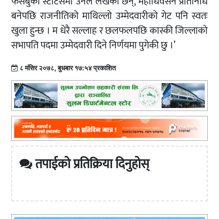
फेसबुका स्टाटसमा उनले लेखेकी छन्, महाधिवेसन प्रतिनिधि
बनेपछि राजनीतिको माथिल्लो उम्मेदवारीको गेट पनि स्वतः
खुला हुन्छ । म धेरै सल्लाह र छलफलपछि कास्की जिल्लाको
सभापति पदमा उम्मेदवारी दिने निर्णयमा पुगेकी छु ।’
८ मंसिर २०७८, बुधबार १७:५४ प्रकाशित
तपाईको प्रतिक्रिया दिनुहोस्