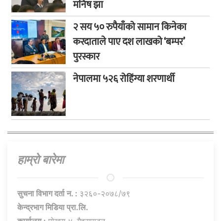
मनिष झा
२ सय ५० रुपैयाँको सामान किनेका
करदाताले पाए दश लाखको ‘बम्पर’
पुरस्कार
नेपालमा ५२६ रोहिंग्या शरणार्थी
हाम्राे बारेमा
सुचना विभाग दर्ता न. :
३२६०-२०७८/७९
केन्द्रभाग मिडिया प्रा.लि.
कार्यालय :
पोखरा ४, गैह्रापाटन