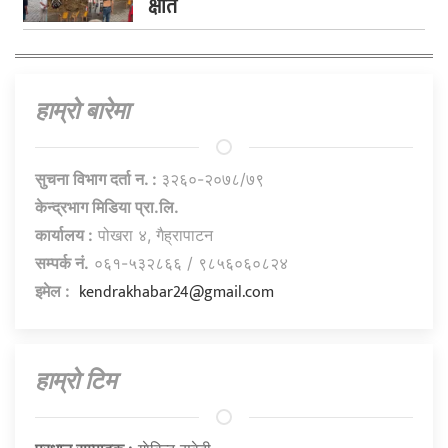
क्षति
हाम्राे बारेमा
सुचना विभाग दर्ता न. :
३२६०-२०७८/७९
केन्द्रभाग मिडिया प्रा.लि.
कार्यालय :
पोखरा ४, गैह्रापाटन
सम्पर्क नं.
०६१-५३२८६६ / ९८५६०६०८२४
kendrakhabar24@gmail.com
इमेल :
हाम्राे टिम