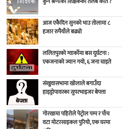
कुन श्रेणीका शिक्षकको तलब कति ?
आज एकैदिन सुनको भाउ तोलामा ८
हजार रुपैयाँले बढ्यो
ललितपुरको ग्वार्कोमा बस दुर्घटना :
एकजनाको ज्यान गयो, ६ जना घाइते
संखुवासभामा खोलाले बगाउँदा
हाइड्रोपावरका सुपरभाइजर बेपत्ता
गोरखामा पहिरोले पेट्रोल पम्प र पाँच
वटा मोटरसाइकल पुरियो, एक घरमा