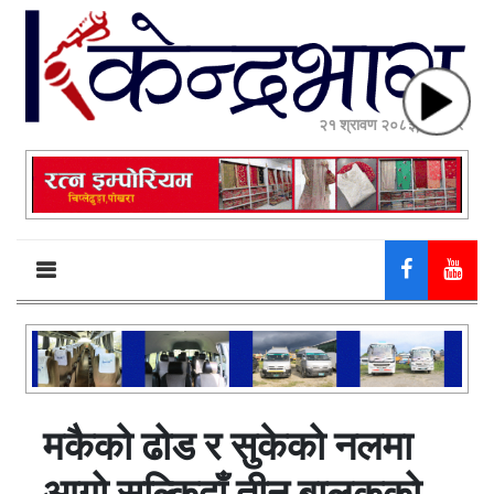
२१ श्रावण २०८३, बिहीबार
मकैको ढोड र सुकेको नलमा
आगो सल्किदाँ तीन बालकको