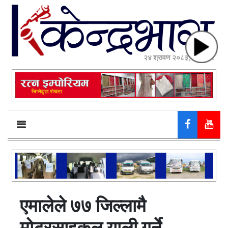
२४ श्रावण २०८३, आईतवार
एमालेले ७७ जिल्लामै
मोटरसाइकल र्‍याली गर्ने