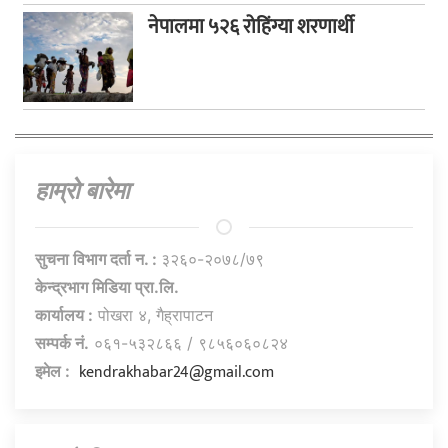
नेपालमा ५२६ रोहिंग्या शरणार्थी
हाम्राे बारेमा
सुचना विभाग दर्ता न. :
३२६०-२०७८/७९
केन्द्रभाग मिडिया प्रा.लि.
कार्यालय :
पोखरा ४, गैह्रापाटन
सम्पर्क नं.
०६१-५३२८६६ / ९८५६०६०८२४
kendrakhabar24@gmail.com
इमेल :