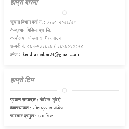
हाम्राे बारेमा
सुचना विभाग दर्ता न. :
३२६०-२०७८/७९
केन्द्रभाग मिडिया प्रा.लि.
कार्यालय :
पोखरा ४, गैह्रापाटन
सम्पर्क नं.
०६१-५३२८६६ / ९८५६०६०८२४
kendrakhabar24@gmail.com
इमेल :
हाम्राे टिम
प्रधान सम्पादक :
गाेविन्द सुवेदी
व्यवस्थापक :
रमेश प्रसाद पौडेल
समाचार प्रमुख :
उमा वि.क.