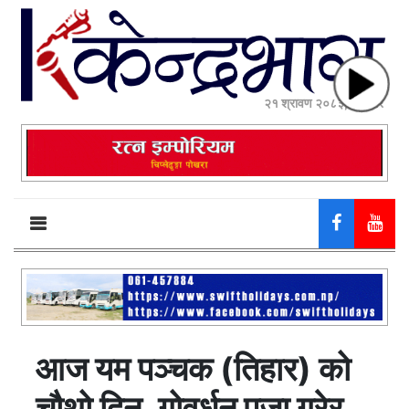
२१ श्रावण २०८३, बिहीबार
आज यम पञ्चक (तिहार) को
चौथो दिन, गोवर्धन पूजा गरेर