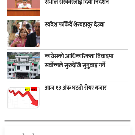
सभाले सरकारलाई दियो निर्देशन
स्वदेश फर्किदैं शेरबहादुर देउवा
कांग्रेसको आधिकारिकता विवादमा
सर्वोच्चले सुरुदेखि सुनुवाइ गर्ने
आज १३ अंक घट्यो सेयर बजार