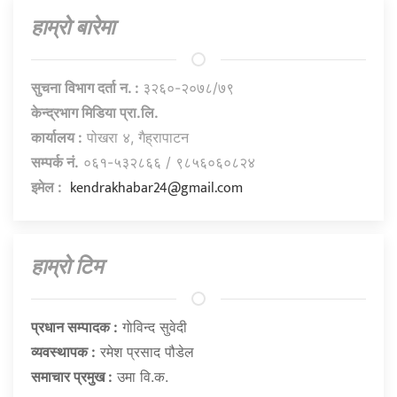
हाम्राे बारेमा
सुचना विभाग दर्ता न. :
३२६०-२०७८/७९
केन्द्रभाग मिडिया प्रा.लि.
कार्यालय :
पोखरा ४, गैह्रापाटन
सम्पर्क नं.
०६१-५३२८६६ / ९८५६०६०८२४
kendrakhabar24@gmail.com
इमेल :
हाम्राे टिम
प्रधान सम्पादक :
गाेविन्द सुवेदी
व्यवस्थापक :
रमेश प्रसाद पौडेल
समाचार प्रमुख :
उमा वि.क.