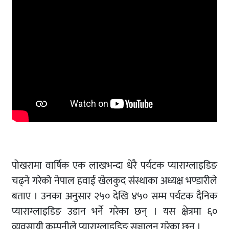
पोखरामा वार्षिक एक लाखभन्दा धेरै पर्यटक प्याराग्लाइडिङ
चढ्ने गरेको नेपाल हवाई खेलकुद संस्थाका अध्यक्ष भण्डारीले
बताए । उनका अनुसार २५० देखि ४५० सम्म पर्यटक दैनिक
प्याराग्लाइडिङ उडान भर्ने गरेका छन् । यस क्षेत्रमा ६०
व्यवसायी कम्पनीले प्याराग्लाइडिङ सञ्चालन गरेका छन् ।