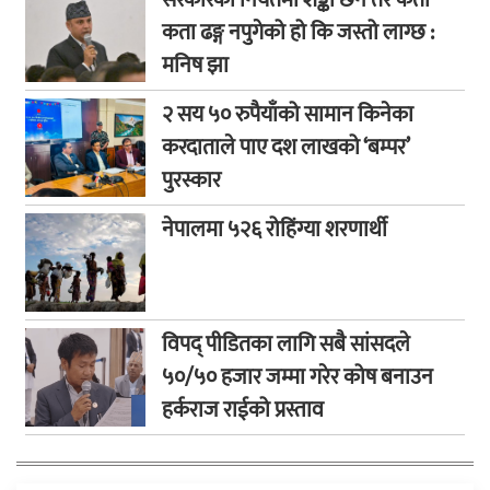
कता ढङ्ग नपुगेको हो कि जस्तो लाग्छ :
मनिष झा
२ सय ५० रुपैयाँको सामान किनेका
करदाताले पाए दश लाखको ‘बम्पर’
पुरस्कार
नेपालमा ५२६ रोहिंग्या शरणार्थी
विपद् पीडितका लागि सबै सांसदले
५०/५० हजार जम्मा गरेर कोष बनाउन
हर्कराज राईको प्रस्ताव