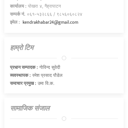
कार्यालय :
पोखरा ४, गैह्रापाटन
सम्पर्क नं.
०६१-५३२८६६ / ९८५६०६०८२४
kendrakhabar24@gmail.com
इमेल :
हाम्राे टिम
प्रधान सम्पादक :
गाेविन्द सुवेदी
व्यवस्थापक :
रमेश प्रसाद पौडेल
समाचार प्रमुख :
उमा वि.क.
सामाजिक संजाल