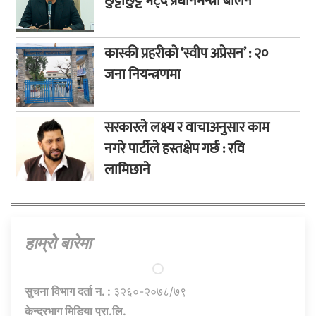
छुट्टाछुट्टै भेट्दै प्रधानमन्त्री बालेन
कास्की प्रहरीको ‘स्वीप अप्रेसन’ : २०
जना नियन्त्रणमा
सरकारले लक्ष्य र वाचाअनुसार काम
नगरे पार्टीले हस्तक्षेप गर्छ : रवि
लामिछाने
हाम्राे बारेमा
सुचना विभाग दर्ता न. :
३२६०-२०७८/७९
केन्द्रभाग मिडिया प्रा.लि.