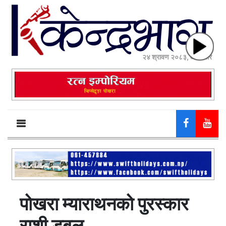
२४ श्रावण २०८३, आईतवार
पोखरा म्याराथनको पुरस्कार
राशी डबल