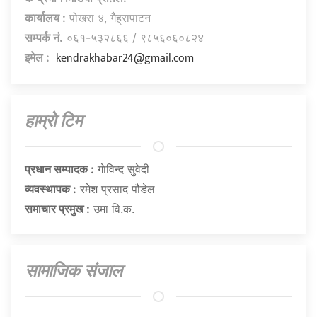
कार्यालय :
पोखरा ४, गैह्रापाटन
सम्पर्क नं.
०६१-५३२८६६ / ९८५६०६०८२४
kendrakhabar24@gmail.com
इमेल :
हाम्राे टिम
प्रधान सम्पादक :
गाेविन्द सुवेदी
व्यवस्थापक :
रमेश प्रसाद पौडेल
समाचार प्रमुख :
उमा वि.क.
सामाजिक संजाल