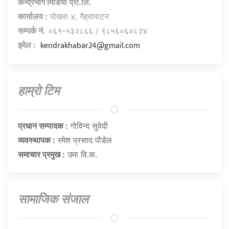
केन्द्रभाग मिडिया प्रा.लि.
कार्यालय :
पोखरा ४, गैह्रापाटन
सम्पर्क नं.
०६१-५३२८६६ / ९८५६०६०८२४
kendrakhabar24@gmail.com
इमेल :
हाम्राे टिम
प्रधान सम्पादक :
गाेविन्द सुवेदी
व्यवस्थापक :
रमेश प्रसाद पौडेल
समाचार प्रमुख :
उमा वि.क.
सामाजिक संजाल