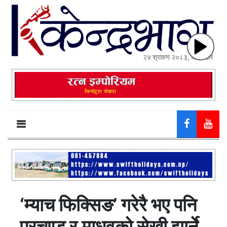
२४ श्रावण २०८३, आईतवार
‘म्याच फिक्सिङ’ गरेरै भए पनि
प्रचण्ड र माधवको सेखी झार्ने