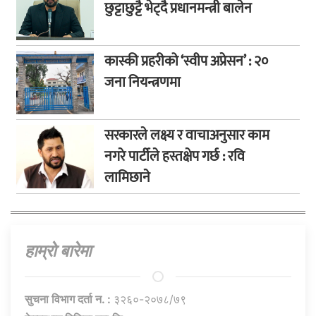
छुट्टाछुट्टै भेट्दै प्रधानमन्त्री बालेन
कास्की प्रहरीको ‘स्वीप अप्रेसन’ : २०
जना नियन्त्रणमा
सरकारले लक्ष्य र वाचाअनुसार काम
नगरे पार्टीले हस्तक्षेप गर्छ : रवि
लामिछाने
हाम्राे बारेमा
सुचना विभाग दर्ता न. :
३२६०-२०७८/७९