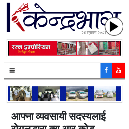
२४ श्रावण २०८३, आईतवार
आफ्ना व्यवसायी सदस्यलाई
रोयलद्धारा क्यू आर कोड