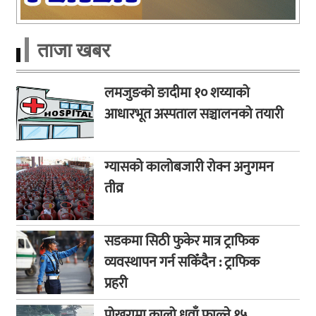
ताजा खबर
लमजुङको ङादीमा १० शय्याको
आधारभूत अस्पताल सञ्चालनको तयारी
ग्यासको कालोबजारी रोक्न अनुगमन
तीव्र
सडकमा सिठी फुकेर मात्र ट्राफिक
व्यवस्थापन गर्न सकिँदैन : ट्राफिक
प्रहरी
पोखरामा कालो धुवाँ फाल्ने १५