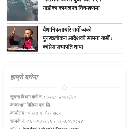
गाडीका कागजपत्र नियन्त्रणमा
बैधानिकताबारे सर्वोच्चको
पुनरवलोकन आदेशको सामना गछौं :
कांग्रेस सभापति थापा
हाम्राे बारेमा
सुचना विभाग दर्ता न. :
३२६०-२०७८/७९
केन्द्रभाग मिडिया प्रा.लि.
कार्यालय :
पोखरा ४, गैह्रापाटन
सम्पर्क नं.
०६१-५३२८६६ / ९८५६०६०८२४
इमेल :