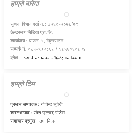
हाम्राे बारेमा
सुचना विभाग दर्ता न. :
३२६०-२०७८/७९
केन्द्रभाग मिडिया प्रा.लि.
कार्यालय :
पोखरा ४, गैह्रापाटन
सम्पर्क नं.
०६१-५३२८६६ / ९८५६०६०८२४
kendrakhabar24@gmail.com
इमेल :
हाम्राे टिम
प्रधान सम्पादक :
गाेविन्द सुवेदी
व्यवस्थापक :
रमेश प्रसाद पौडेल
समाचार प्रमुख :
उमा वि.क.