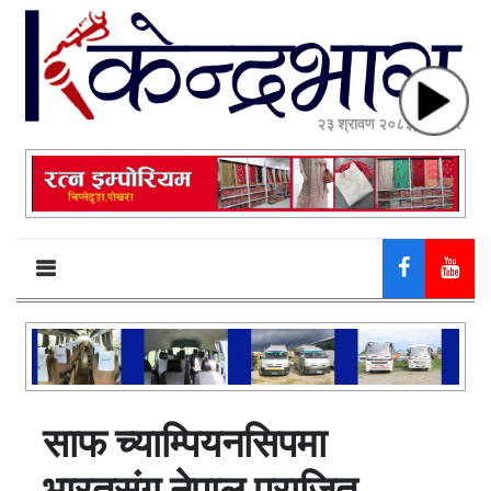
२३ श्रावण २०८३, शनिबार
साफ च्याम्पियनसिपमा
भारतसंग नेपाल पराजित,