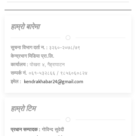
हाम्राे बारेमा
सुचना विभाग दर्ता न. :
३२६०-२०७८/७९
केन्द्रभाग मिडिया प्रा.लि.
कार्यालय :
पोखरा ४, गैह्रापाटन
सम्पर्क नं.
०६१-५३२८६६ / ९८५६०६०८२४
kendrakhabar24@gmail.com
इमेल :
हाम्राे टिम
प्रधान सम्पादक :
गाेविन्द सुवेदी