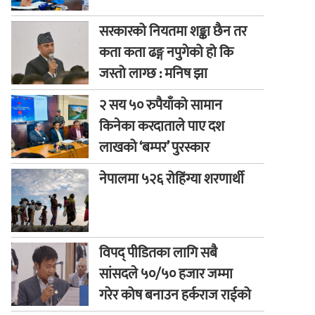
सरकारको नियतमा शङ्का छैन तर
कता कता ढङ्ग नपुगेको हो कि
जस्तो लाग्छ : मनिष झा
२ सय ५० रुपैयाँको सामान
किनेका करदाताले पाए दश
लाखको ‘बम्पर’ पुरस्कार
नेपालमा ५२६ रोहिंग्या शरणार्थी
विपद् पीडितका लागि सबै
सांसदले ५०/५० हजार जम्मा
गरेर कोष बनाउन हर्कराज राईको