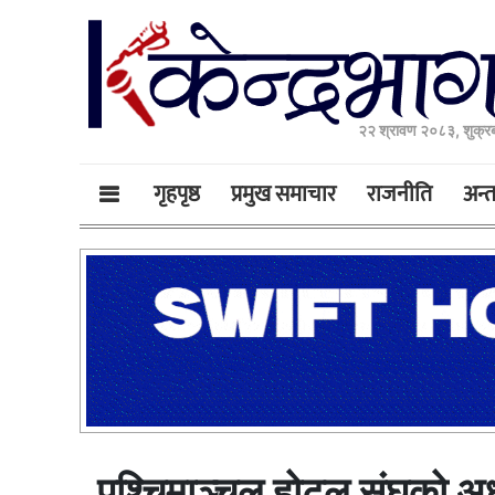
२२ श्रावण २०८३, शुक्र
गृहपृष्ठ
प्रमुख समाचार
राजनीति
अन्तर
पश्चिमाञ्चल होटल संघको अध्य