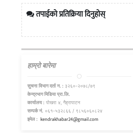
तपाईको प्रतिक्रिया दिनुहोस्
हाम्राे बारेमा
सुचना विभाग दर्ता न. :
३२६०-२०७८/७९
केन्द्रभाग मिडिया प्रा.लि.
कार्यालय :
पोखरा ४, गैह्रापाटन
सम्पर्क नं.
०६१-५३२८६६ / ९८५६०६०८२४
kendrakhabar24@gmail.com
इमेल :