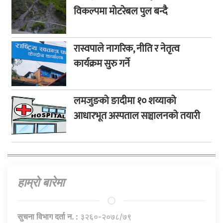
विकल्पमा मोटरेबल पुल बन्दै
रास्वपाले नागरिक, नीति र नेतृत्व
कार्यक्रम सुरु गर्ने
लमजुङको ङादीमा १० शय्याको
आधारभूत अस्पताल सञ्चालनको तयारी
हाम्राे बारेमा
सुचना विभाग दर्ता न. :
३२६०-२०७८/७९