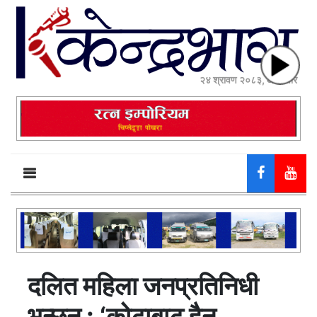
२४ श्रावण २०८३, आईतवार
दलित महिला जनप्रतिनिधी
भन्छन् : ‘कोटाबाट हैन,