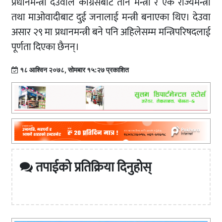
प्रधानमन्त्री देउवाले कांग्रेसबाट तीन मन्त्री र एक राज्यमन्त्री
तथा माओवादीबाट दुई जनालाई मन्त्री बनाएका थिए। देउवा
असार २९ मा प्रधानमन्त्री बने पनि अहिलेसम्म मन्त्रिपरिषदलाई
पूर्णता दिएका छैनन्।
१८ आश्विन २०७८, सोमबार १५:२७ प्रकाशित
तपाईको प्रतिक्रिया दिनुहोस्