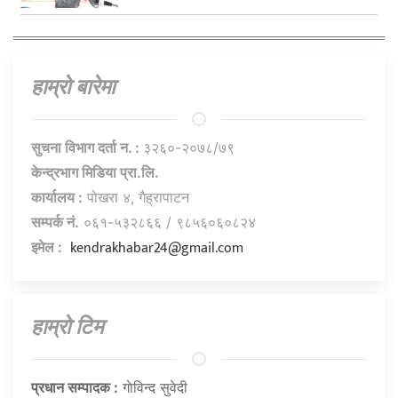
हाम्राे बारेमा
सुचना विभाग दर्ता न. :
३२६०-२०७८/७९
केन्द्रभाग मिडिया प्रा.लि.
कार्यालय :
पोखरा ४, गैह्रापाटन
सम्पर्क नं.
०६१-५३२८६६ / ९८५६०६०८२४
kendrakhabar24@gmail.com
इमेल :
हाम्राे टिम
प्रधान सम्पादक :
गाेविन्द सुवेदी