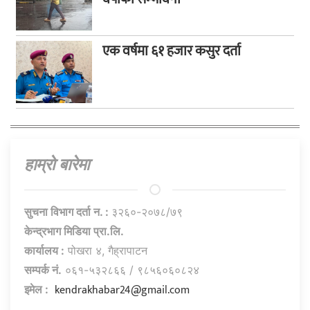
एक वर्षमा ६१ हजार कसुर दर्ता
हाम्राे बारेमा
सुचना विभाग दर्ता न. :
३२६०-२०७८/७९
केन्द्रभाग मिडिया प्रा.लि.
कार्यालय :
पोखरा ४, गैह्रापाटन
सम्पर्क नं.
०६१-५३२८६६ / ९८५६०६०८२४
kendrakhabar24@gmail.com
इमेल :