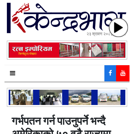
२३ श्रावण २०८३, शनिबार
गर्भपतन गर्न पाउनुपर्ने भन्दै
अमेरिकाको ५० वटै राज्यमा