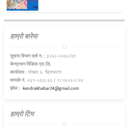
हाम्राे बारेमा
सुचना विभाग दर्ता न. :
३२६०-२०७८/७९
केन्द्रभाग मिडिया प्रा.लि.
कार्यालय :
पोखरा ४, गैह्रापाटन
सम्पर्क नं.
०६१-५३२८६६ / ९८५६०६०८२४
kendrakhabar24@gmail.com
इमेल :
हाम्राे टिम