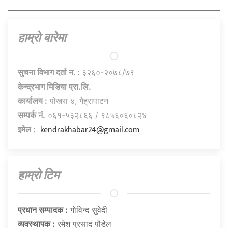
हाम्राे बारेमा
सुचना विभाग दर्ता न. :
३२६०-२०७८/७९
केन्द्रभाग मिडिया प्रा.लि.
कार्यालय :
पोखरा ४, गैह्रापाटन
सम्पर्क नं.
०६१-५३२८६६ / ९८५६०६०८२४
kendrakhabar24@gmail.com
इमेल :
हाम्राे टिम
प्रधान सम्पादक :
गाेविन्द सुवेदी
व्यवस्थापक :
रमेश प्रसाद पौडेल