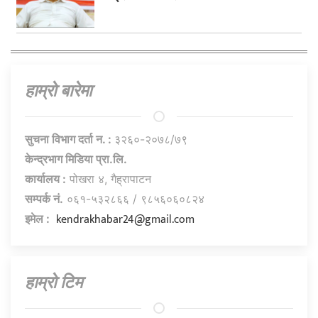
हाम्राे बारेमा
सुचना विभाग दर्ता न. :
३२६०-२०७८/७९
केन्द्रभाग मिडिया प्रा.लि.
कार्यालय :
पोखरा ४, गैह्रापाटन
सम्पर्क नं.
०६१-५३२८६६ / ९८५६०६०८२४
kendrakhabar24@gmail.com
इमेल :
हाम्राे टिम