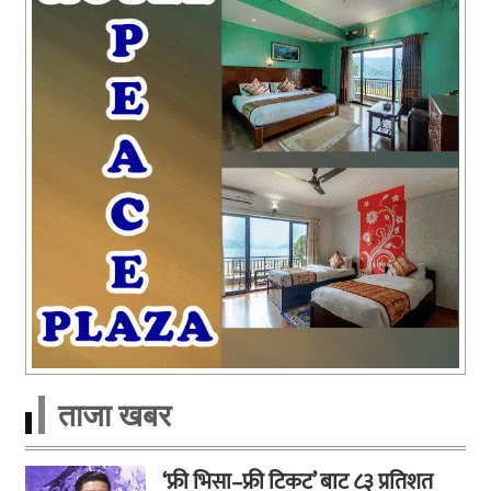
ताजा खबर
‘फ्री भिसा–फ्री टिकट’ बाट ८३ प्रतिशत