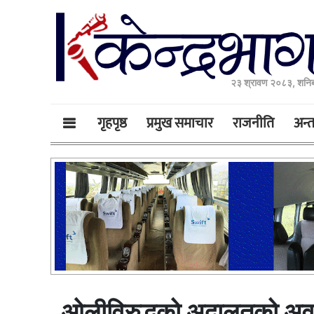
२३ श्रावण २०८३, शनिब
गृहपृष्ठ
प्रमुख समाचार
राजनीति
अन्तर
ओलीविरुद्धको अदालतको अवहे