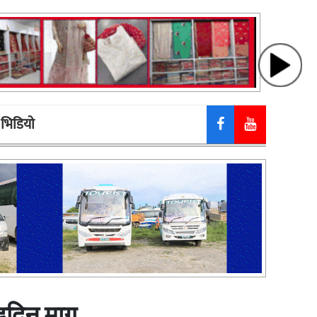
भिडियाे
इदिन माग